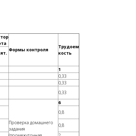
итор
ота
Трудоем
Формы контроля
ят.
кость
1
0,33
0,33
0,33
6
0,8
Проверка домашнего
0,8
задания
(промежуточная
2