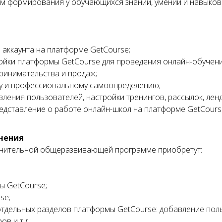
м формирования у обучающихся знаний, умений и навыков
 аккаунта на платформе GetCourse;
йки платформы GetCourse для проведения онлайн-обучени
ринимательства и продаж;
у и профессиональному самоопределению;
ения пользователей, настройки тренингов, рассылок, лен
дставление о работе онлайн-школ на платформе GetCours
чения
нительной общеразвивающей программе приобретут:
ы GetCourse;
se;
тдельных разделов платформы GetCourse: добавление поль
в и т.д.;