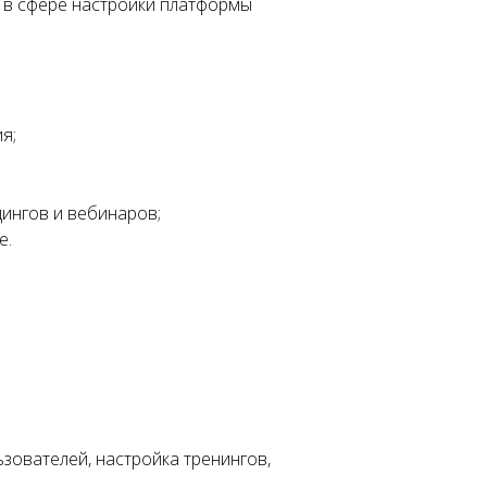
 в сфере настройки платформы
я;
дингов и вебинаров;
e.
зователей, настройка тренингов,