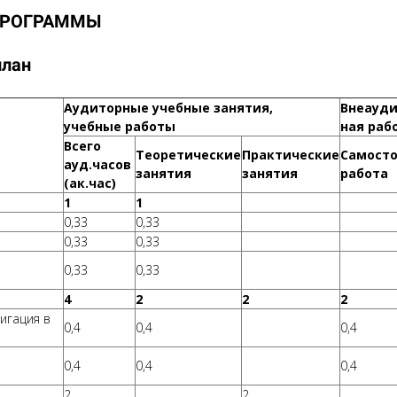
 ПРОГРАММЫ
план
Аудиторные учебные занятия,
Внеауд
учебные работы
ная раб
Всего
Теоретические
Практические
Самосто
ауд.часов
занятия
занятия
работа
(ак.час)
1
1
0,33
0,33
0,33
0,33
0,33
0,33
4
2
2
2
вигация в
0,4
0,4
0,4
0,4
0,4
0,4
2
2